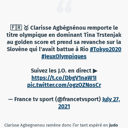
🇫🇷 🥇 Clarisse Agbégnénou remporte le
titre olympique en dominant Tina Trstenjak
au golden score et prend sa revanche sur la
Slovène qui l'avait battue à Rio
#Tokyo2020
#JeuxOlympiques
Suivez les J.O. en direct ▶
https://t.co/DbgV1naW1I
pic.twitter.com/ogzOZNosCr
— France tv sport (@francetvsport)
July 27,
2021
Clarisse Agbegnenou ramène donc l’or tant espéré en
judo