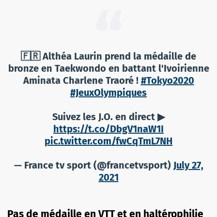
🇫🇷 Althéa Laurin prend la médaille de
bronze en Taekwondo en battant l'Ivoirienne
Aminata Charlene Traoré !
#Tokyo2020
#JeuxOlympiques
Suivez les J.O. en direct ▶
https://t.co/DbgV1naW1I
pic.twitter.com/fwCqTmL7NH
— France tv sport (@francetvsport)
July 27,
2021
Pas de médaille en VTT et en haltérophilie