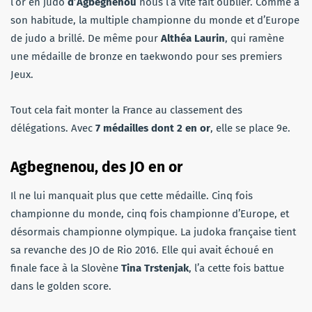
l’or en judo
d’Agbegnenou
nous l’a vite fait oublier. Comme à
son habitude, la multiple championne du monde et d’Europe
de judo a brillé. De même pour
Althéa Laurin
, qui ramène
une médaille de bronze en taekwondo pour ses premiers
Jeux.
Tout cela fait monter la France au classement des
délégations. Avec
7 médailles dont 2 en or
, elle se place 9e.
Agbegnenou, des JO en or
Il ne lui manquait plus que cette médaille. Cinq fois
championne du monde, cinq fois championne d’Europe, et
désormais championne olympique. La judoka française tient
sa revanche des JO de Rio 2016. Elle qui avait échoué en
finale face à la Slovène
Tina Trstenjak
, l’a cette fois battue
dans le golden score.