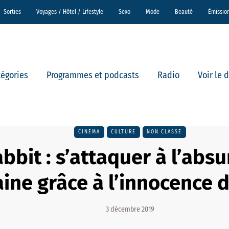
Sorties
Voyages / Hôtel / Lifestyle
Sexo
Mode
Beauté
Émissio
tégories
Programmes et podcasts
Radio
Voir le 
CINÉMA
CULTURE
NON CLASSÉ
bbit : s’attaquer à l’absu
ine grâce à l’innocence d
3 décembre 2019