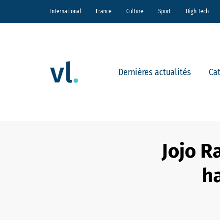
International
France
Culture
Sport
High Tech
Dernières actualités
Ca
Jojo Ra
ha