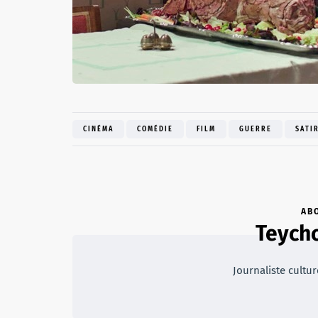
CINÉMA
COMÉDIE
FILM
GUERRE
SATI
AB
Teycho
Journaliste cultur