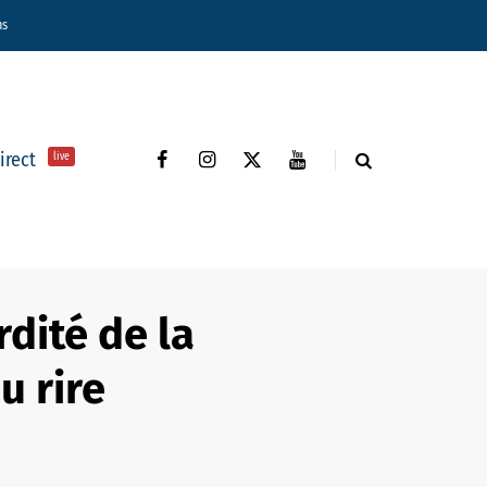
ns
direct
live
rdité de la
u rire