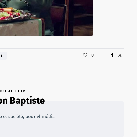
0
RE
OUT AUTHOR
n Baptiste
e et société, pour vl-média