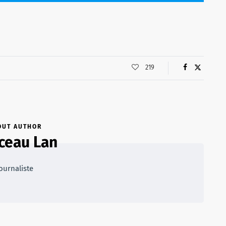
219
OUT AUTHOR
ceau Lan
ournaliste