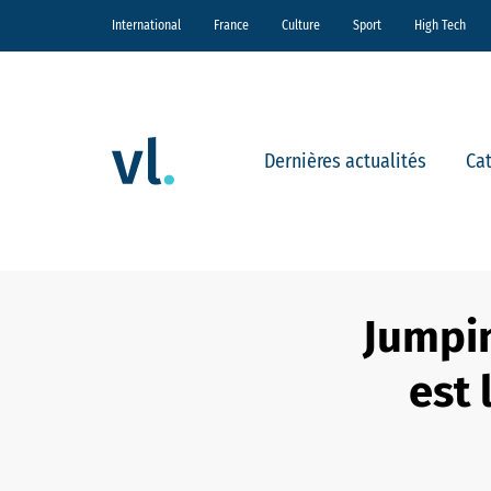
International
France
Culture
Sport
High Tech
Dernières actualités
Ca
Jumpin
est 