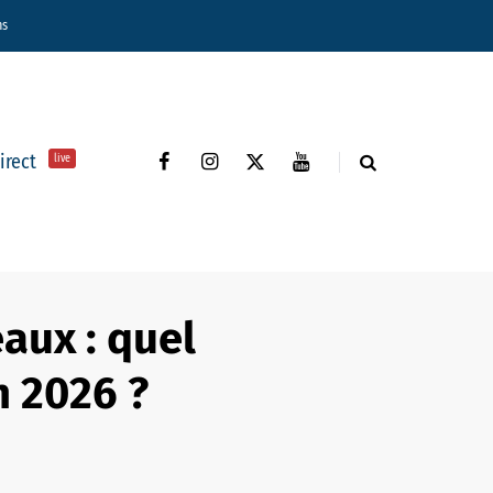
ns
direct
live
aux : quel
n 2026 ?