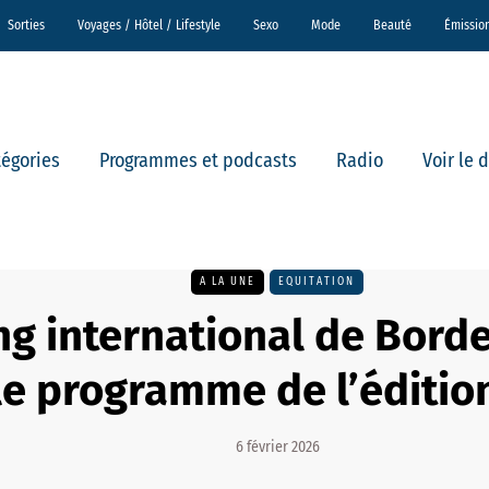
Sorties
Voyages / Hôtel / Lifestyle
Sexo
Mode
Beauté
Émissio
tégories
Programmes et podcasts
Radio
Voir le 
A LA UNE
EQUITATION
g international de Borde
le programme de l’éditio
6 février 2026