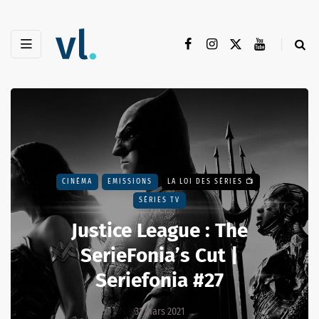
CINÉMA
EMISSIONS
LA LOI DES SÉRIES 📺
SÉRIES TV
Justice League : The
SerieFonia’s Cut |
Seriefonia #27
31 mars 2021