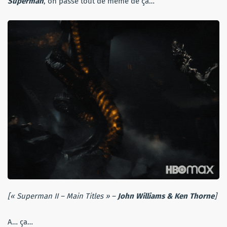
Superman
, on passe tout de même de ça…
[« Superman II – Main Titles » –
John Williams & Ken Thorne
]
A… ça…