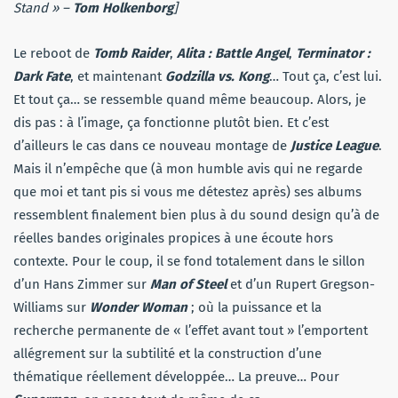
Stand » –
Tom Holkenborg
]
Le reboot de
Tomb Raider
,
Alita : Battle Angel
,
Terminator :
Dark Fate
, et maintenant
Godzilla vs. Kong
… Tout ça, c’est lui.
Et tout ça… se ressemble quand même beaucoup. Alors, je
dis pas : à l’image, ça fonctionne plutôt bien. Et c’est
d’ailleurs le cas dans ce nouveau montage de
Justice League
.
Mais il n’empêche que (à mon humble avis qui ne regarde
que moi et tant pis si vous me détestez après) ses albums
ressemblent finalement bien plus à du sound design qu’à de
réelles bandes originales propices à une écoute hors
contexte. Pour le coup, il se fond totalement dans le sillon
d’un Hans Zimmer sur
Man of Steel
et d’un Rupert Gregson-
Williams sur
Wonder Woman
; où la puissance et la
recherche permanente de « l’effet avant tout » l’emportent
allégrement sur la subtilité et la construction d’une
thématique réellement développée… La preuve… Pour