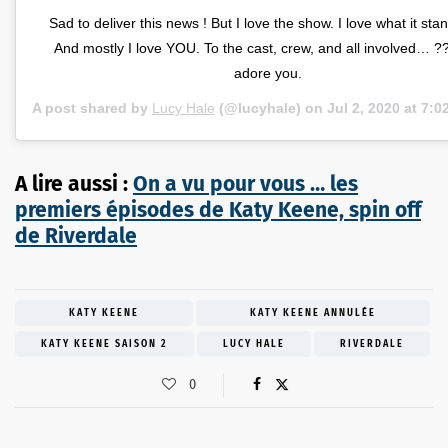
Sad to deliver this news ! But I love the show. I love what it stan
And mostly I love YOU. To the cast, crew, and all involved… 
adore you.
A post shared by
Lucy Hale
(@lucyhale) on
Jul 2, 2020 at 7:
A lire aussi :
On a vu pour vous … les
premiers épisodes de Katy Keene, spin off
de Riverdale
KATY KEENE
KATY KEENE ANNULÉE
KATY KEENE SAISON 2
LUCY HALE
RIVERDALE
0