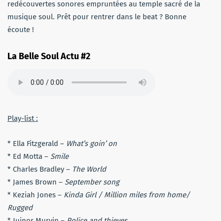
redécouvertes sonores empruntées au temple sacré de la
musique soul. Prêt pour rentrer dans le beat ? Bonne
écoute !
La Belle Soul Actu #2
Play-list :
* Ella Fitzgerald –
What’s goin’ on
* Ed Motta –
Smile
* Charles Bradley –
The World
* James Brown –
September song
* Keziah Jones –
Kinda Girl / Million miles from home/
Rugged
* Juinor Murvin –
Police and thieves