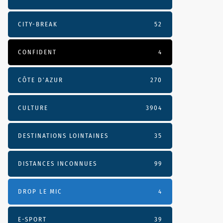
CITY-BREAK
52
CONFIDENT
4
CÔTE D’AZUR
270
CULTURE
3904
DESTINATIONS LOINTAINES
35
DISTANCES INCONNUES
99
DROP LE MIC
4
E-SPORT
39