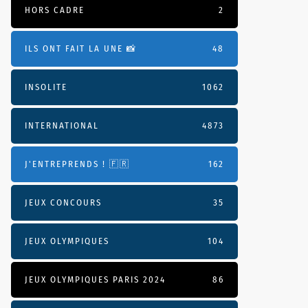
HORS CADRE
2
ILS ONT FAIT LA UNE 📸
48
INSOLITE
1062
INTERNATIONAL
4873
J'ENTREPRENDS ! 🇫🇷
162
JEUX CONCOURS
35
JEUX OLYMPIQUES
104
JEUX OLYMPIQUES PARIS 2024
86