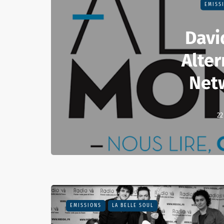
EMISS
Davi
Alte
Net
22
EMISSIONS
LA BELLE SOUL