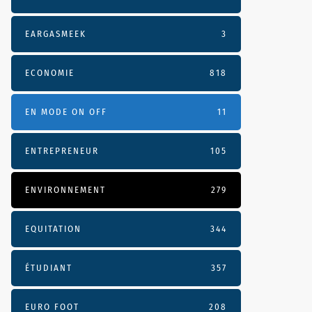
EARGASMEEK
3
ECONOMIE
818
EN MODE ON OFF
11
ENTREPRENEUR
105
ENVIRONNEMENT
279
EQUITATION
344
ÉTUDIANT
357
EURO FOOT
208