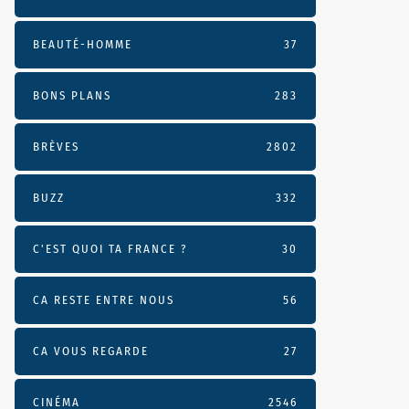
BEAUTÉ-HOMME
37
BONS PLANS
283
BRÈVES
2802
BUZZ
332
C'EST QUOI TA FRANCE ?
30
CA RESTE ENTRE NOUS
56
CA VOUS REGARDE
27
CINÉMA
2546