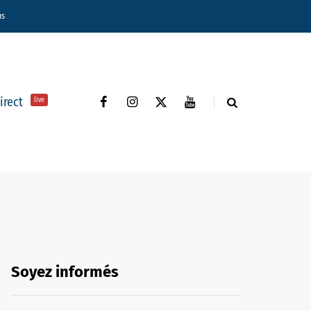
ns
direct
live
Soyez informés