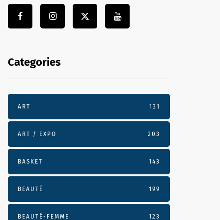
Categories
ART
131
ART / EXPO
203
BASKET
143
BEAUTÉ
199
BEAUTÉ-FEMME
123