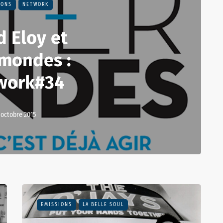
IONS
NETWORK
d Eloy et
rmondes :
work#34
 octobre 2015
EMISSIONS
LA BELLE SOUL