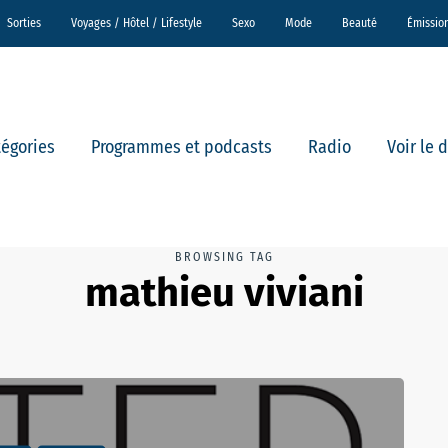
Sorties
Voyages / Hôtel / Lifestyle
Sexo
Mode
Beauté
Émissio
tégories
Programmes et podcasts
Radio
Voir le 
BROWSING TAG
mathieu viviani