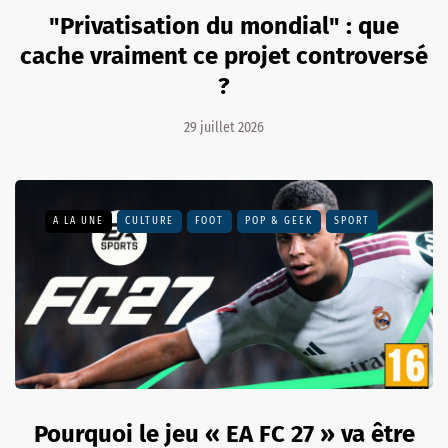
"Privatisation du mondial" : que
cache vraiment ce projet controversé
?
29 juillet 2026
A LA UNE
CULTURE
FOOT
POP & GEEK
SPORT
Pourquoi le jeu « EA FC 27 » va être