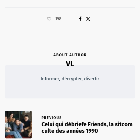
198
ABOUT AUTHOR
VL
Informer, décrypter, divertir
PREVIOUS
Celui qui débriefe Friends, la sitcom
culte des années 1990