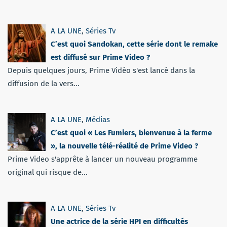
A LA UNE
,
Séries Tv
C’est quoi Sandokan, cette série dont le remake
est diffusé sur Prime Video ?
Depuis quelques jours, Prime Vidéo s'est lancé dans la
diffusion de la vers...
A LA UNE
,
Médias
C’est quoi « Les Fumiers, bienvenue à la ferme
», la nouvelle télé-réalité de Prime Video ?
Prime Video s'apprête à lancer un nouveau programme
original qui risque de...
A LA UNE
,
Séries Tv
Une actrice de la série HPI en difficultés