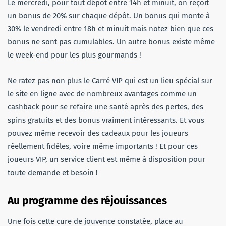
Le mercredi, pour tout dépôt entre 14h et minuit, on reçoit
un bonus de 20% sur chaque dépôt. Un bonus qui monte à
30% le vendredi entre 18h et minuit mais notez bien que ces
bonus ne sont pas cumulables. Un autre bonus existe même
le week-end pour les plus gourmands !
Ne ratez pas non plus le Carré VIP qui est un lieu spécial sur
le site en ligne avec de nombreux avantages comme un
cashback pour se refaire une santé après des pertes, des
spins gratuits et des bonus vraiment intéressants. Et vous
pouvez même recevoir des cadeaux pour les joueurs
réellement fidèles, voire même importants ! Et pour ces
joueurs VIP, un service client est même à disposition pour
toute demande et besoin !
Au programme des réjouissances
Une fois cette cure de jouvence constatée, place au