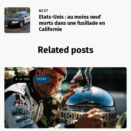
NEXT
Etats-Unis : au moins neuf
morts dans une fusillade en
Californie
Related posts
A LA UNE
SPORT