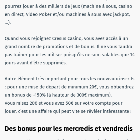
pourrez jouer à des milliers de jeux (machine à sous, casino
en direct, Video Poker et/ou machines à sous avec jackpot,
…).
Quand vous rejoignez Cresus Casino, vous avez accès à un
grand nombre de promotions et de bonus. Il ne vous faudra
pas traîner pour les utiliser puisqu’ils ne sont valables que 14
jours avant d’être supprimés.
Autre élément très important pour tous les nouveaux inscrits
: pour une mise de départ de minimum 20€, vous obtiendrez
un bonus de +150% (à hauteur de 300€ maximum).
Vous misez 20€ et vous avez 50€ sur votre compte pour
jouer, c’est une affaire qui peut vite se révéler intéressante !
Des bonus pour les mercredis et vendredis