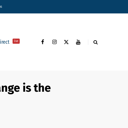
ns
direct
live
ange is the