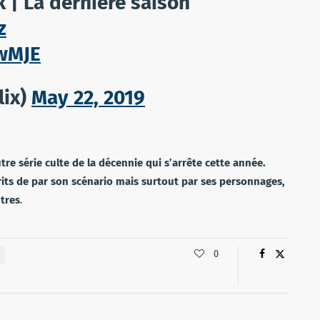
 | La dernière saison
z
8wMJE
lix)
May 22, 2019
re série culte de la décennie qui s’arrête cette année.
its de par son scénario mais surtout par ses personnages,
utres
.
0