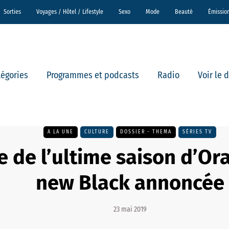
Sorties
Voyages / Hôtel / Lifestyle
Sexo
Mode
Beauté
Émissio
tégories
Programmes et podcasts
Radio
Voir le 
A LA UNE
CULTURE
DOSSIER - THEMA
SÉRIES TV
e de l’ultime saison d’Or
new Black annoncée
23 mai 2019