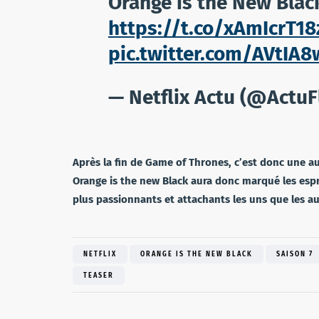
Orange is the New Black
https://t.co/xAmIcrT18
pic.twitter.com/AVtIA
— Netflix Actu (@ActuF
Après la fin de Game of Thrones, c’est donc une aut
Orange is the new Black aura donc marqué les espr
plus passionnants et attachants les uns que les a
NETFLIX
ORANGE IS THE NEW BLACK
SAISON 7
TEASER