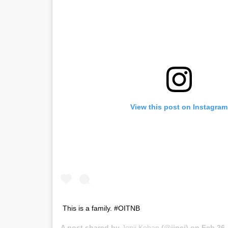
View this post on Instagram
This is a family. #OITNB
A post shared by
Jenji Kohan
(@ijnej) on
Feb 26,