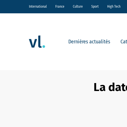
International
France
Culture
Sport
High Tech
Dernières actualités
Ca
La dat