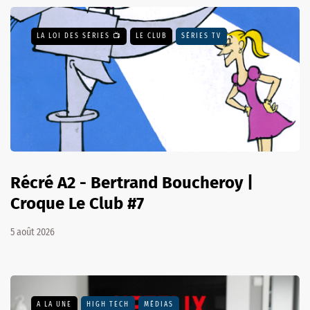
LA LOI DES SÉRIES 📺
LE CLUB
SÉRIES TV
Récré A2 - Bertrand Boucheroy |
Croque Le Club #7
5 août 2026
A LA UNE
HIGH TECH
MÉDIAS