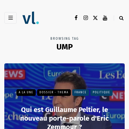
BROWSING TAG
UMP
A LA UNE
DOSSIER - THEMA
FRANCE
POLITIQUE
Qui est Guillaume Peltier, le
nouveau porte-parole d'Eric
Zemmour ?