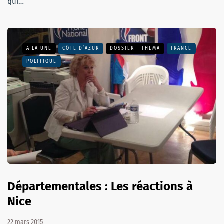
qui…
A LA UNE
CÔTE D’AZUR
DOSSIER - THEMA
FRANCE
POLITIQUE
Départementales : Les réactions à
Nice
22 mars 2015