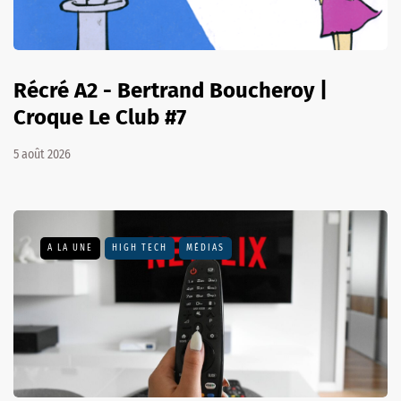
Récré A2 - Bertrand Boucheroy |
Croque Le Club #7
5 août 2026
A LA UNE
HIGH TECH
MÉDIAS