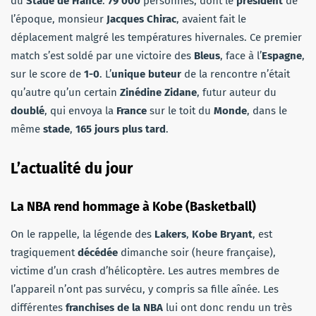
du
Stade de France
.
79 000
personnes, dont le
président
de
l’époque, monsieur
Jacques Chirac
, avaient fait le
déplacement malgré les températures hivernales. Ce premier
match s’est soldé par une victoire des
Bleus
, face à l’
Espagne
,
sur le score de
1-0
. L’
unique buteur
de la rencontre n’était
qu’autre qu’un certain
Zinédine Zidane
, futur auteur du
doublé
, qui envoya la
France
sur le toit du
Monde
, dans le
même
stade
,
165 jours plus tard
.
L’actualité du jour
La NBA rend hommage à Kobe (Basketball)
On le rappelle, la légende des
Lakers
,
Kobe Bryant
, est
tragiquement
décédée
dimanche soir (heure française),
victime d’un crash d’hélicoptère. Les autres membres de
l’appareil n’ont pas survécu, y compris sa fille aînée. Les
différentes
franchises de la NBA
lui ont donc rendu un très