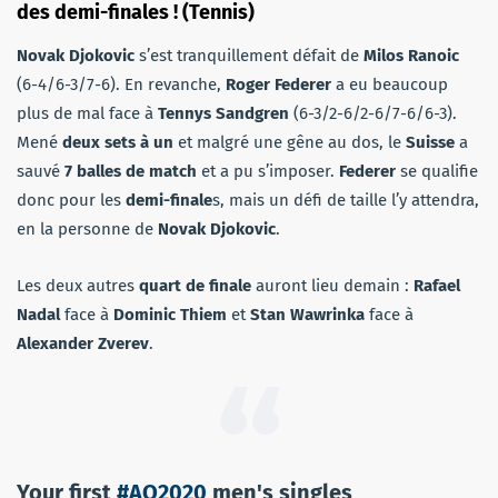
des demi-finales ! (Tennis)
Novak Djokovic
s’est tranquillement défait de
Milos Ranoic
(6-4/6-3/7-6). En revanche,
Roger Federer
a eu beaucoup
plus de mal face à
Tennys Sandgren
(6-3/2-6/2-6/7-6/6-3).
Mené
deux sets à un
et malgré une gêne au dos, le
Suisse
a
sauvé
7 balles de match
et a pu s’imposer.
Federer
se qualifie
donc pour les
demi-finale
s, mais un défi de taille l’y attendra,
en la personne de
Novak Djokovic
.
Les deux autres
quart de finale
auront lieu demain :
Rafael
Nadal
face à
Dominic Thiem
et
Stan Wawrinka
face à
Alexander Zverev
.
Your first
#AO2020
men's singles