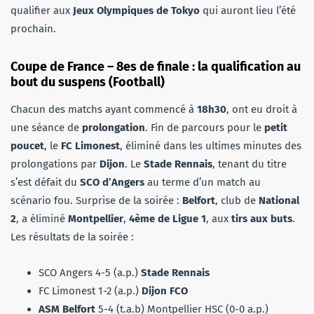
qualifier aux
Jeux Olympiques de Tokyo
qui auront lieu l’été
prochain.
Coupe de France – 8es de finale : la qualification au
bout du suspens (Football)
Chacun des matchs ayant commencé à
18h30
, ont eu droit à
une séance de
prolongation
. Fin de parcours pour le
petit
poucet
, le
FC Limonest
, éliminé dans les ultimes minutes des
prolongations par
Dijon
. Le
Stade Rennais
, tenant du titre
s’est défait du
SCO d’Angers
au terme d’un match au
scénario fou. Surprise de la soirée :
Belfort
, club de
National
2
, a éliminé
Montpellier
,
4ème de Ligue 1
, aux
tirs aux buts
.
Les résultats de la soirée :
SCO Angers 4-5 (a.p.)
Stade Rennais
FC Limonest 1-2 (a.p.)
Dijon FCO
ASM Belfort
5-4 (t.a.b) Montpellier HSC (0-0 a.p.)