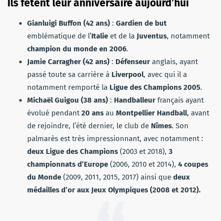
Ils fêtent leur anniversaire aujourd’hui
Gianluigi Buffon (42 ans)
:
Gardien de but
emblématique de l’
Italie
et de la
Juventus
, notamment
champion du monde en 2006
.
Jamie Carragher (42 ans)
:
Défenseur
anglais, ayant
passé toute sa carrière à
Liverpool
, avec qui il a
notamment remporté la
Ligue des Champions 2005
.
Michaël Guigou (38 ans)
:
Handballeur
français ayant
évolué pendant
20 ans
au
Montpellier Handball
, avant
de rejoindre, l’été dernier, le club de
Nîmes
. Son
palmarès est très impressionnant, avec notamment :
deux Ligue des Champions
(2003 et 2018),
3
championnats d’Europe
(2006, 2010 et 2014),
4 coupes
du Monde
(2009, 2011, 2015, 2017) ainsi que
deux
médailles d’or aux Jeux Olympiques (2008 et 2012).