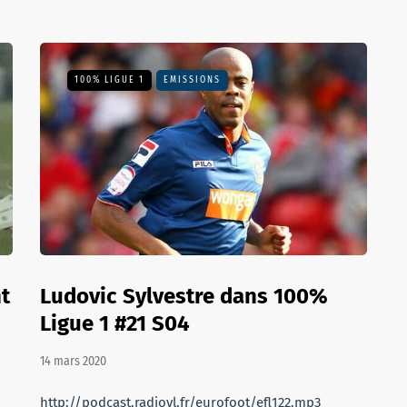
100% LIGUE 1
EMISSIONS
t
Ludovic Sylvestre dans 100%
Ligue 1 #21 S04
14 mars 2020
http://podcast.radiovl.fr/eurofoot/efl122.mp3