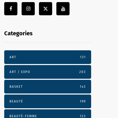
Categories
ART
131
ART / EXPO
203
BASKET
143
BEAUTÉ
199
BEAUTÉ-FEMME
123