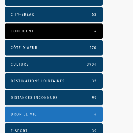
CITY-BREAK
52
CONFIDENT
4
CÔTE D’AZUR
270
CULTURE
3904
DESTINATIONS LOINTAINES
35
DISTANCES INCONNUES
99
DROP LE MIC
4
E-SPORT
39