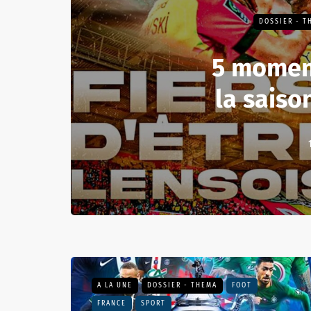
DOSSIER - T
5 momen
la saiso
A LA UNE
DOSSIER - THEMA
FOOT
FRANCE
SPORT