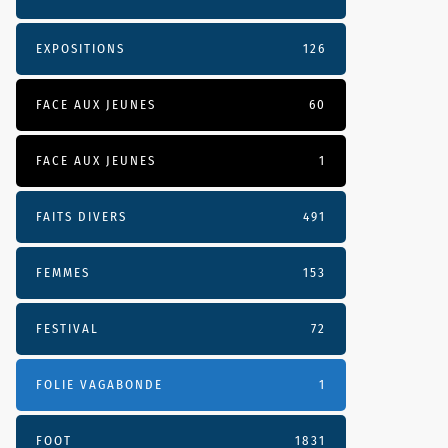
EXPOSITIONS
126
FACE AUX JEUNES
60
FACE AUX JEUNES
1
FAITS DIVERS
491
FEMMES
153
FESTIVAL
72
FOLIE VAGABONDE
1
FOOT
1831