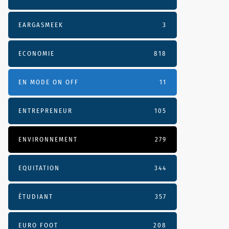
EARGASMEEK
3
ECONOMIE
818
EN MODE ON OFF
11
ENTREPRENEUR
105
ENVIRONNEMENT
279
EQUITATION
344
ÉTUDIANT
357
EURO FOOT
208