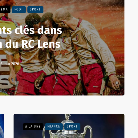
HEMA
FOOT
SPORT
ts clés dans
n du RC Lens
16 mai 2026
A LA UNE
FRANCE
SPORT