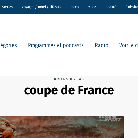
Sorties
Voyages / Hôtel / Lifestyle
Sexo
Mode
Beauté
Émissio
tégories
Programmes et podcasts
Radio
Voir le 
BROWSING TAG
coupe de France