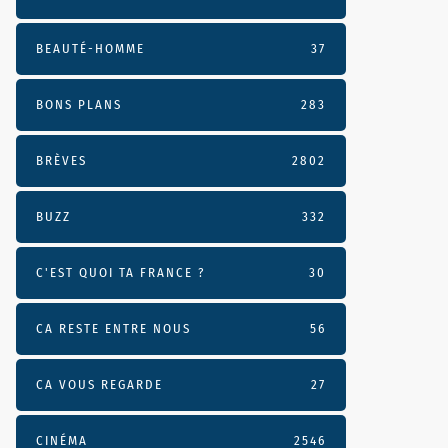
BEAUTÉ-HOMME
37
BONS PLANS
283
BRÈVES
2802
BUZZ
332
C'EST QUOI TA FRANCE ?
30
CA RESTE ENTRE NOUS
56
CA VOUS REGARDE
27
CINÉMA
2546