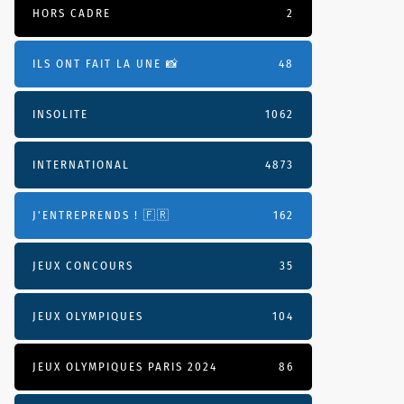
HORS CADRE
2
ILS ONT FAIT LA UNE 📸
48
INSOLITE
1062
INTERNATIONAL
4873
J'ENTREPRENDS ! 🇫🇷
162
JEUX CONCOURS
35
JEUX OLYMPIQUES
104
JEUX OLYMPIQUES PARIS 2024
86