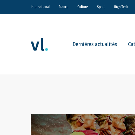
International
France
Culture
Sport
High Tech
Dernières actualités
Ca