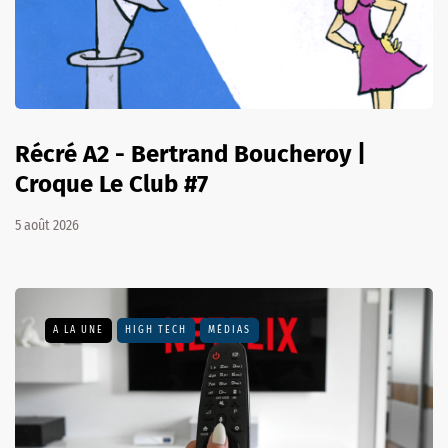
Récré A2 - Bertrand Boucheroy |
Croque Le Club #7
5 août 2026
A LA UNE
HIGH TECH
MÉDIAS