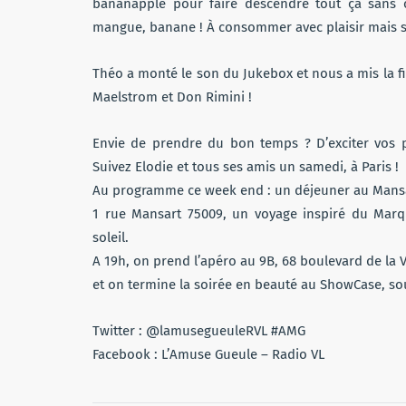
bananapple pour faire descendre tout ça sans o
mangue, banane ! À consommer avec plaisir mais s
Théo a monté le son du Jukebox et nous a mis la fi
Maelstrom et Don Rimini !
Envie de prendre du bon temps ? D’exciter vos p
Suivez Elodie et tous ses amis un samedi, à Paris !
Au programme ce week end : un déjeuner au Mansa
1 rue Mansart 75009, un voyage inspiré du Marqu
soleil.
A 19h, on prend l’apéro au 9B, 68 boulevard de la V
et on termine la soirée en beauté au ShowCase, sou
Twitter : @lamusegueuleRVL #AMG
Facebook : L’Amuse Gueule – Radio VL