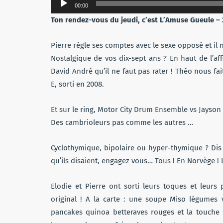
00:00
audio
Ton rendez-vous du jeudi, c’est L’Amuse Gueule – 
Pierre règle ses comptes avec le sexe opposé et il 
Nostalgique de vos dix-sept ans ? En haut de l’a
David André qu’il ne faut pas rater ! Théo nous f
E, sorti en 2008.
Et sur le ring, Motor City Drum Ensemble vs Jayson
Des cambrioleurs pas comme les autres …
Cyclothymique, bipolaire ou hyper-thymique ? Dis 
qu’ils disaient, engagez vous… Tous ! En Norvège ! 
Elodie et Pierre ont sorti leurs toques et leur
original ! A la carte : une soupe Miso légumes 
pancakes quinoa betteraves rouges et la touche