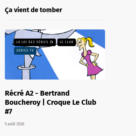
Ça vient de tomber
LA LOI DES SÉRIES 📺
LE CLUB
SÉRIES TV
Récré A2 - Bertrand
Boucheroy | Croque Le Club
#7
5 août 2026