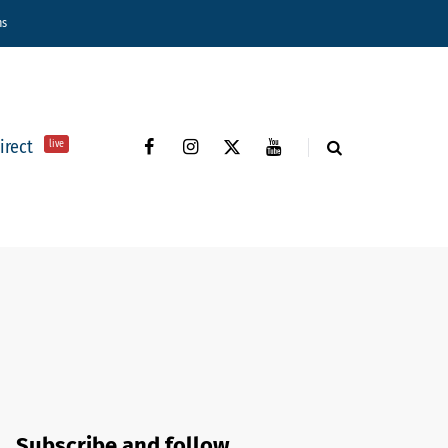
ns
direct
live
Subscribe and follow