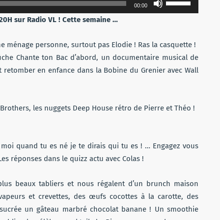
00:00
les
20H sur Radio VL ! Cette semaine …
flèches
haut/bas
ne ménage personne, surtout pas Elodie ! Ras la casquette !
pour
ffiche Chante ton Bac d’abord, un documentaire musical de
augmenter
ait retomber en enfance dans la Bobine du Grenier avec Wall
ou
diminuer
le
 Brothers, les nuggets Deep House rétro de Pierre et Théo !
volume.
moi quand tu es né je te dirais qui tu es ! … Engagez vous
Les réponses dans le quizz actu avec Colas !
s plus beaux tabliers et nous régalent d’un brunch maison
vapeurs et crevettes, des œufs cocottes à la carotte, des
 sucrée un gâteau marbré chocolat banane ! Un smoothie