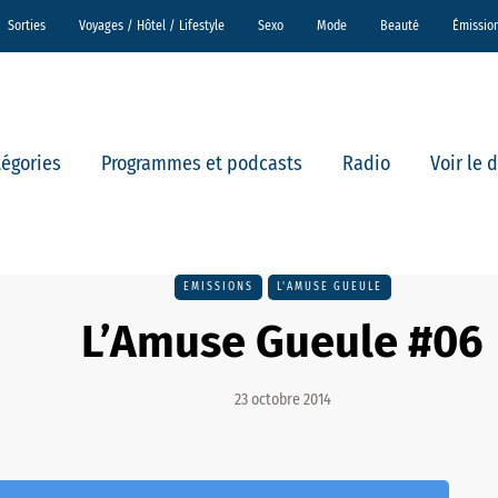
Sorties
Voyages / Hôtel / Lifestyle
Sexo
Mode
Beauté
Émissio
tégories
Programmes et podcasts
Radio
Voir le 
EMISSIONS
L'AMUSE GUEULE
L’Amuse Gueule #06
23 octobre 2014