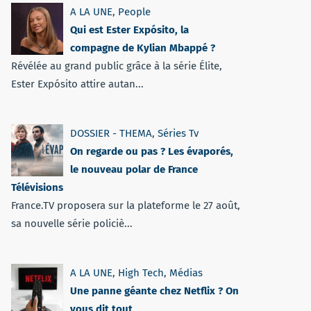
A LA UNE
,
People
Qui est Ester Expósito, la
compagne de Kylian Mbappé ?
Révélée au grand public grâce à la série Élite,
Ester Expósito attire autan...
DOSSIER - THEMA
,
Séries Tv
On regarde ou pas ? Les évaporés,
le nouveau polar de France
Télévisions
France.TV proposera sur la plateforme le 27 août,
sa nouvelle série policiè...
A LA UNE
,
High Tech
,
Médias
Une panne géante chez Netflix ? On
vous dit tout