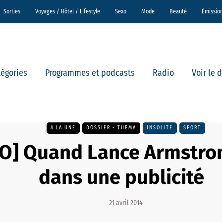
Sorties
Voyages / Hôtel / Lifestyle
Sexo
Mode
Beauté
Émissio
tégories
Programmes et podcasts
Radio
Voir le 
A LA UNE
DOSSIER - THEMA
INSOLITE
SPORT
O] Quand Lance Armstro
dans une publicité
21 avril 2014