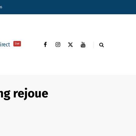
ns
direct
live
ng rejoue