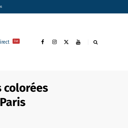
ns
direct
live
s colorées
 Paris