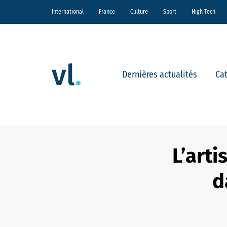
International
France
Culture
Sport
High Tech
Dernières actualités
Ca
L’arti
d