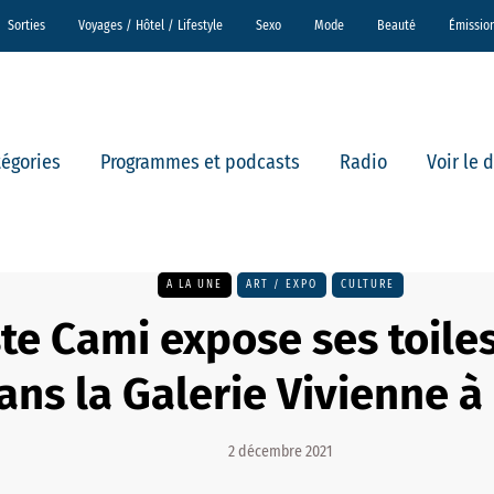
Sorties
Voyages / Hôtel / Lifestyle
Sexo
Mode
Beauté
Émissio
tégories
Programmes et podcasts
Radio
Voir le 
A LA UNE
ART / EXPO
CULTURE
ste Cami expose ses toile
ans la Galerie Vivienne à
2 décembre 2021