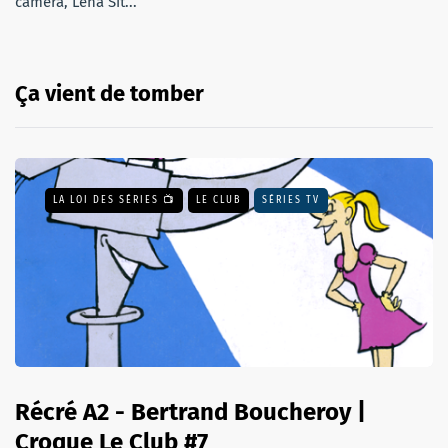
caméra, Léna Sit...
Ça vient de tomber
LA LOI DES SÉRIES 📺
LE CLUB
SÉRIES TV
Récré A2 - Bertrand Boucheroy |
Croque Le Club #7