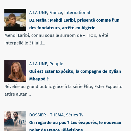
A LA UNE
,
France
,
International
DZ Mafia : Mehdi Laribi, présenté comme l’un
des fondateurs, arrêté en Algérie
Mehdi Laribi, connu sous le surnom de « TIC », a été
interpellé le 31 juill...
A LA UNE
,
People
Qui est Ester Expósito, la compagne de Kylian
Mbappé ?
Révélée au grand public grâce à la série Élite, Ester Expósito
attire autan...
DOSSIER - THEMA
,
Séries Tv
On regarde ou pas ? Les évaporés, le nouveau
polar de France Télévisions