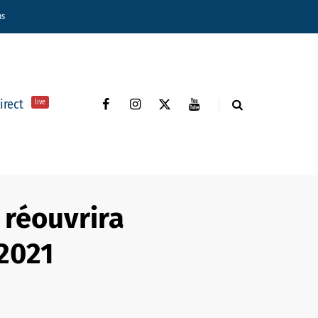
ns
direct
live
 réouvrira
 2021