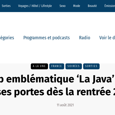
Sorties
Voyages / Hôtel / Lifestyle
Sexo
Mode
Beauté
Émissio
tégories
Programmes et podcasts
Radio
Voir le 
A LA UNE
FRANCE
SOIRÉES
SORTIES
b emblématique ‘La Java’
ses portes dès la rentrée
11 août 2021