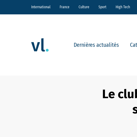
International
France
Culture
Sport
High Tech
Dernières actualités
Ca
Le clu