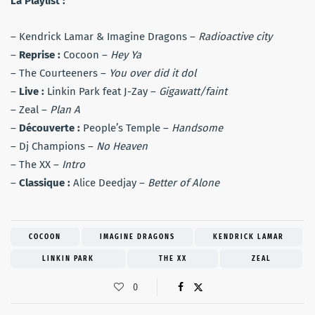
La Playlist :
– Kendrick Lamar & Imagine Dragons –
Radioactive city
–
Reprise :
Cocoon –
Hey Ya
– The Courteeners –
You over did it dol
–
Live :
Linkin Park feat J-Zay –
Gigawatt/faint
– Zeal –
Plan A
–
Découverte :
People’s Temple –
Handsome
– Dj Champions –
No Heaven
– The XX –
Intro
–
Classique :
Alice Deedjay –
Better of Alone
COCOON
IMAGINE DRAGONS
KENDRICK LAMAR
LINKIN PARK
THE XX
ZEAL
0