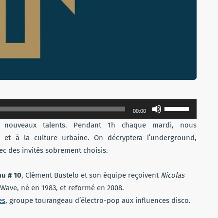
Utilisez
00:00
les
e nouveaux talents. Pendant 1h chaque mardi, nous
flèches
et à la culture urbaine. On décryptera l’underground,
haut/bas
avec des invités sobrement choisis.
pour
augmenter
u # 10
,
Clément Bustelo et son équipe reçoivent
Nicolas
ou
Wave, né en 1983, et reformé en 2008.
diminuer
es
, groupe tourangeau d’électro-pop aux influences disco.
le