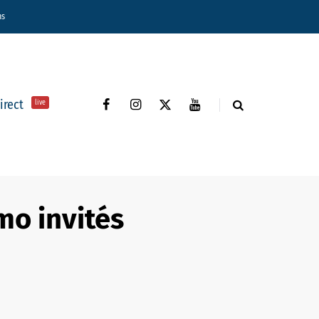
ns
direct
live
mo invités