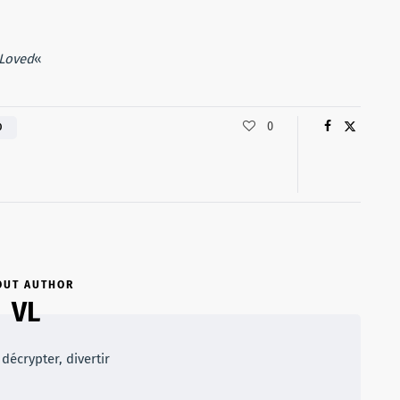
volume.
 Loved
«
0
O
OUT AUTHOR
VL
décrypter, divertir