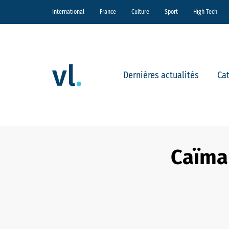
International
France
Culture
Sport
High Tech
Dernières actualités
Ca
Caïman