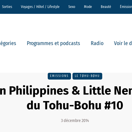
Sorties
Voyages / Hôtel / Lifestyle
Sexo
Mode
Beauté
Émissio
tégories
Programmes et podcasts
Radio
Voir le 
EMISSIONS
LE TØHU-BØHU
 Philippines & Little Ne
du Tohu-Bohu #10
3 décembre 2014