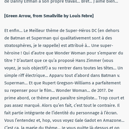
de Danny Elfman à son propre travail… Bref… J’aime bien…
[Green Arrow, from Smallville by Louis Febre]
Et enfin… Le Meilleur thème de Super-Héros DC (en dehors
de Batman et Superman qui qualitativement sont à des
stratosphères, je le rappelle) est attribué à… Une super-
héroïne ! Qui d’autre que Wonder Woman pour s’emparer du
titre ? D’autant que ce qu’a proposé Hans Zimmer (vous
voyez, je suis objectif) a su rentrer dans toutes les têtes… Un
simple riff électrique… Apparu tout d’abord dans Batman v.
Superman… Et que Rupert Gregson-Williams a parfaitement
su repenser pour le film… Wonder Woman… de 2017. De
prime abord, ce thème peut paraître simpliste… Trop court et
pas assez marqué. Alors qu’en fait, c’est tout le contraire. Il
fait partie intégrante de l’identité du personnage à l’écran.
Vous l’entendez et, hop, vous voyez Gale Gadot en Amazone…
C’est ça, la magie du thème… Je vous quitte là-dessus et on