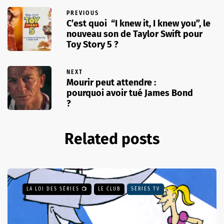
PREVIOUS
C’est quoi “I knew it, I knew you”, le
nouveau son de Taylor Swift pour
Toy Story 5 ?
NEXT
Mourir peut attendre :
pourquoi avoir tué James Bond
?
Related posts
LA LOI DES SÉRIES 📺
LE CLUB
SÉRIES TV