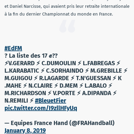
et Daniel Narcisse, qui avaient pris leur retraite internationale
à la fin du dernier Championnat du monde en France.
#EdFM
? La liste des 17 ✊??
⚡V.GERARD ⚡ C.DUMOULIN ⚡ L.FABREGAS ⚡
L.KARABATIC ⚡ C.SORHAINDO ⚡ M.GREBILLE ⚡
M.GUIGOU ⚡ R.LAGARDE ⚡ T.N'GUESSAN ⚡ K
.MAHE ⚡ N.CLAIRE ⚡ D.MEM ⚡ L.ABALO ⚡
M.RICHARDSON ⚡ V.PORTE ⚡ A.DIPANDA ⚡
N.REMILI ⚡
#BleuetFier
pic.twitter.com/I9zllHFyUq
— Equipes France Hand (@FRAHandball)
January 8, 2019