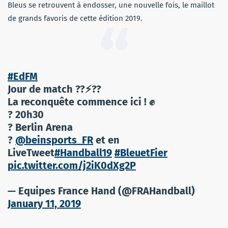
Bleus se retrouvent à endosser, une nouvelle fois, le maillot
de grands favoris de cette édition 2019.
#EdFM
Jour de match ??⚡??
La reconquête commence ici ! ✊
? 20h30
? Berlin Arena
?
@beinsports_FR
et en
LiveTweet
#Handball19
#BleuetFier
pic.twitter.com/j2iK0dXg2P
— Equipes France Hand (@FRAHandball)
January 11, 2019