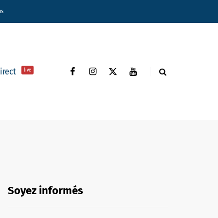
ns
direct
live
Soyez informés