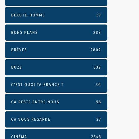
BEAUTÉ-HOMME
37
BONS PLANS
283
BRÈVES
2802
BUZZ
332
C'EST QUOI TA FRANCE ?
30
CA RESTE ENTRE NOUS
56
CA VOUS REGARDE
27
CINÉMA
2546