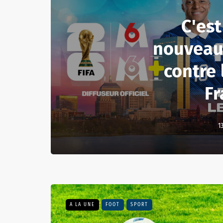
C'est
nouveau
contre 
Fr
1
A LA UNE
FOOT
SPORT