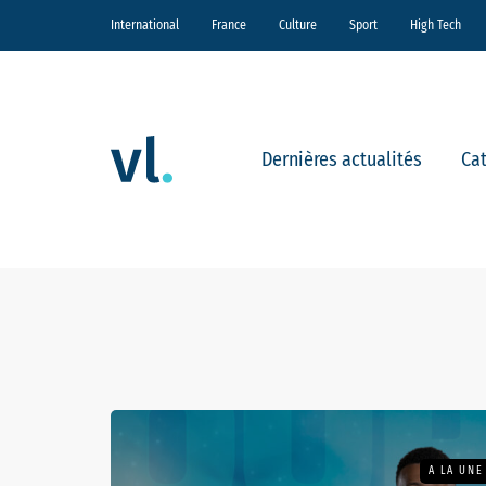
International
France
Culture
Sport
High Tech
Dernières actualités
Ca
A LA UNE