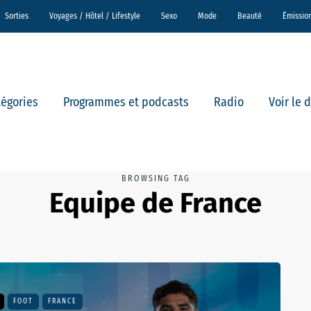
Sorties
Voyages / Hôtel / Lifestyle
Sexo
Mode
Beauté
Émissio
tégories
Programmes et podcasts
Radio
Voir le 
BROWSING TAG
Equipe de France
FOOT
FRANCE