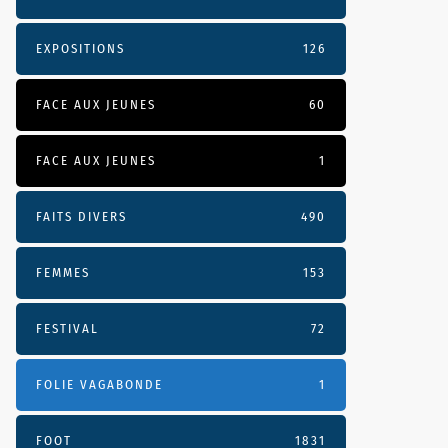
EXPOSITIONS
126
FACE AUX JEUNES
60
FACE AUX JEUNES
1
FAITS DIVERS
490
FEMMES
153
FESTIVAL
72
FOLIE VAGABONDE
1
FOOT
1831