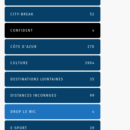
CITY-BREAK
52
CONFIDENT
4
CÔTE D’AZUR
270
CULTURE
3904
DESTINATIONS LOINTAINES
35
DISTANCES INCONNUES
99
DROP LE MIC
4
E-SPORT
39