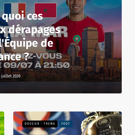
 quoi ces
x dérapages
l'Équipe de
ance ?
3 juillet 2026
DOSSIER - THEMA
FOOT