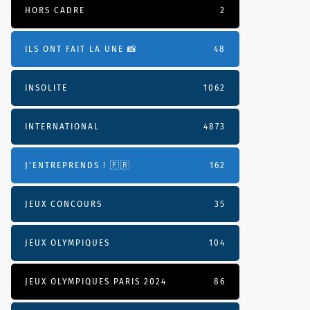
HORS CADRE
2
ILS ONT FAIT LA UNE 📸
48
INSOLITE
1062
INTERNATIONAL
4873
J'ENTREPRENDS ! 🇫🇷
162
JEUX CONCOURS
35
JEUX OLYMPIQUES
104
JEUX OLYMPIQUES PARIS 2024
86