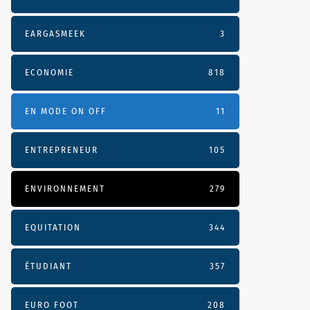
EARGASMEEK
3
ECONOMIE
818
EN MODE ON OFF
11
ENTREPRENEUR
105
ENVIRONNEMENT
279
EQUITATION
344
ÉTUDIANT
357
EURO FOOT
208