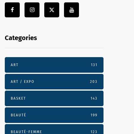
Categories
ART
131
ART / EXPO
203
BASKET
143
BEAUTÉ
199
BEAUTÉ-FEMME
123