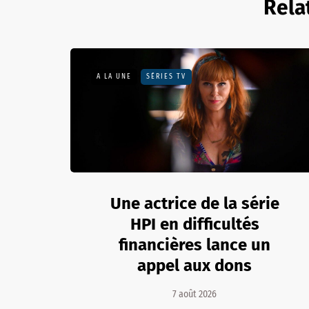
Rela
A LA UNE
SÉRIES TV
Une actrice de la série
HPI en difficultés
financières lance un
appel aux dons
7 août 2026