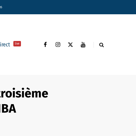
ns
direct
live
troisième
NBA