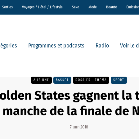
Sorties
Voyages / Hôtel / Lifestyle
Sexo
Mode
Beauté
Émissio
tégories
Programmes et podcasts
Radio
Voir le 
A LA UNE
BASKET
DOSSIER - THEMA
SPORT
olden States gagnent la 
manche de la finale de 
7 juin 2018