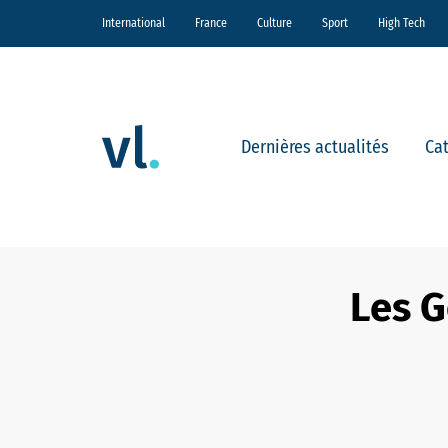
International
France
Culture
Sport
High Tech
Dernières actualités
Ca
Les G