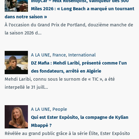
IndyCar – Felix Rosenqvist, vainqueur des 500
Miles 2026 : « Long Beach a marqué un tournant
dans notre saison »
À l'occasion du Grand Prix de Portland, douzième manche de
la saison 2026 d...
A LA UNE
,
France
,
International
DZ Mafia : Mehdi Laribi, présenté comme l’un
des fondateurs, arrêté en Algérie
Mehdi Laribi, connu sous le surnom de « TIC », a été
interpellé le 31 juill...
A LA UNE
,
People
Qui est Ester Expósito, la compagne de Kylian
Mbappé ?
Révélée au grand public grâce à la série Élite, Ester Expósito