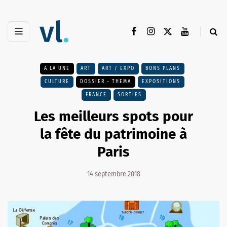
A LA UNE
ART
ART / EXPO
BONS PLANS
CULTURE
DOSSIER - THEMA
EXPOSITIONS
FRANCE
SORTIES
Les meilleurs spots pour
la fête du patrimoine à
Paris
14 septembre 2018