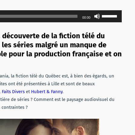
Utilisez
00:00
les
flèches
découverte de la fiction télé du
haut/bas
r les séries malgré un manque de
pour
le pour la production française et on
augmenter
ou
diminuer
nia, la fiction télé du Québec est, à bien des égards, un
le
tes ont été présentées à Lille et sont de beaux
volume.
 Faits Divers
et
Hubert & Fanny
.
ière de séries ? Comment est le paysage audiovisuel du
 contraintes ?