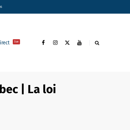
ns
direct
live
ec | La loi