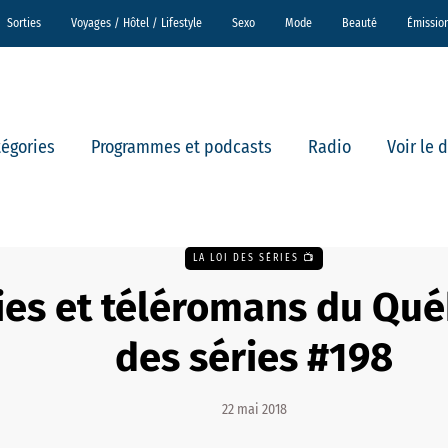
Sorties
Voyages / Hôtel / Lifestyle
Sexo
Mode
Beauté
Émissio
tégories
Programmes et podcasts
Radio
Voir le 
LA LOI DES SÉRIES 📺
ies et téléromans du Québ
des séries #198
22 mai 2018