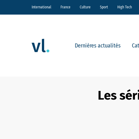
International
France
Culture
Sport
High Tech
Dernières actualités
Ca
Les sér