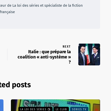
r de La loi des séries et spécialiste de la fiction
française
NEXT
Italie : que prépare la
coalition « anti-système »
?
ted posts
LA LOI DES SÉRIES 📺
LE CLUB
SÉRIES TV