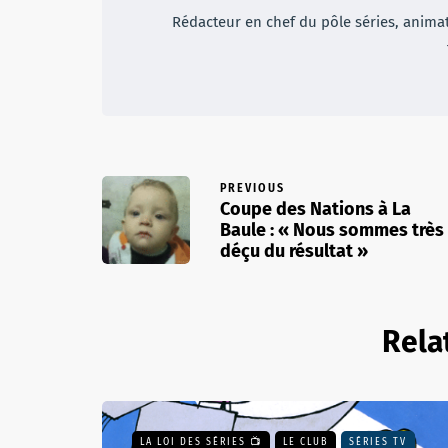
Rédacteur en chef du pôle séries, animateu
PREVIOUS
Coupe des Nations à La
Baule : « Nous sommes très
déçu du résultat »
Rela
LA LOI DES SÉRIES 📺
LE CLUB
SÉRIES TV