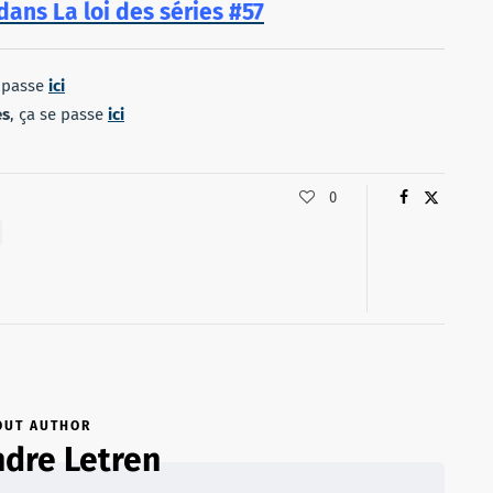
dans La loi des séries #57
e passe
ici
es
, ça se passe
ici
0
OUT AUTHOR
dre Letren