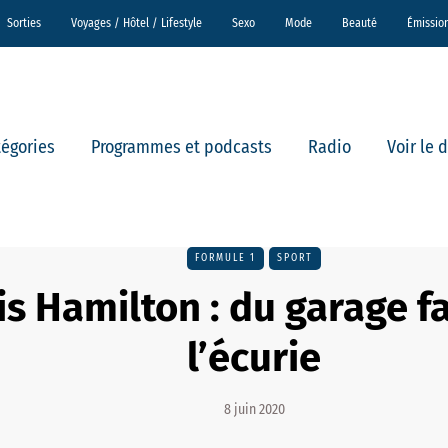
Sorties
Voyages / Hôtel / Lifestyle
Sexo
Mode
Beauté
Émissio
tégories
Programmes et podcasts
Radio
Voir le 
FORMULE 1
SPORT
s Hamilton : du garage fa
l’écurie
8 juin 2020