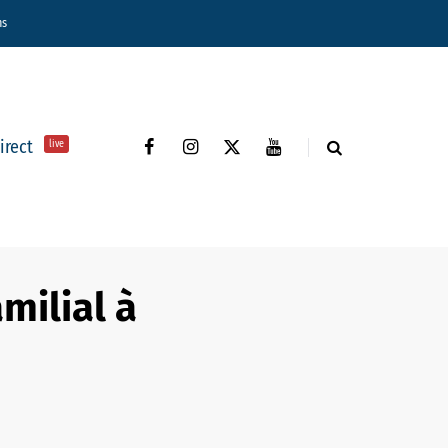
ns
direct
live
milial à