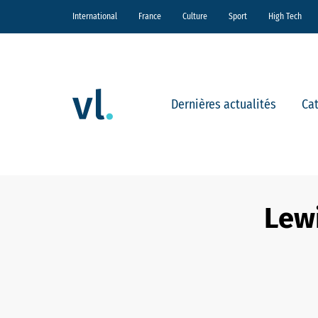
International
France
Culture
Sport
High Tech
Dernières actualités
Ca
Lewi