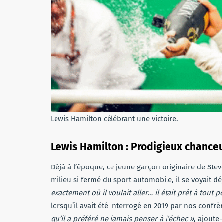
Lewis Hamilton célébrant une victoire.
Lewis Hamilton :
Prodigieux chance
Déjà à l’époque, ce jeune garçon originaire de Ste
milieu si fermé du sport automobile, il se voyait d
exactement où il voulait aller… il était prêt à tout
lorsqu’il avait été interrogé en 2019 par nos conf
qu’il a préféré ne jamais penser à l’échec »
, ajoute-