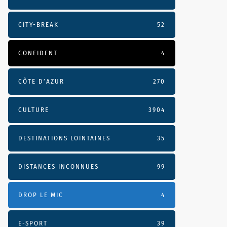
CITY-BREAK
52
CONFIDENT
4
CÔTE D’AZUR
270
CULTURE
3904
DESTINATIONS LOINTAINES
35
DISTANCES INCONNUES
99
DROP LE MIC
4
E-SPORT
39