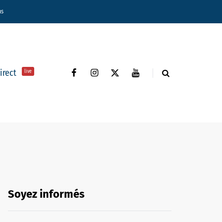
ns
direct
live
Soyez informés