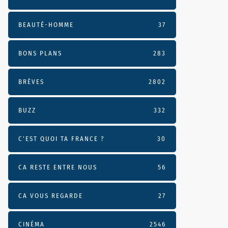
BEAUTÉ-HOMME
37
BONS PLANS
283
BRÈVES
2802
BUZZ
332
C'EST QUOI TA FRANCE ?
30
CA RESTE ENTRE NOUS
56
CA VOUS REGARDE
27
CINÉMA
2546