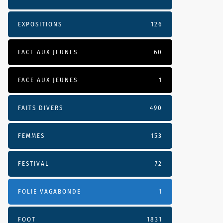
EXPOSITIONS
126
FACE AUX JEUNES
60
FACE AUX JEUNES
1
FAITS DIVERS
490
FEMMES
153
FESTIVAL
72
FOLIE VAGABONDE
1
FOOT
1831