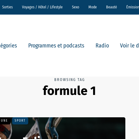
Sorties
Voyages / Hôtel / Lifestyle
Sexo
Mode
Beauté
Émissio
tégories
Programmes et podcasts
Radio
Voir le 
BROWSING TAG
formule 1
A UNE
SPORT