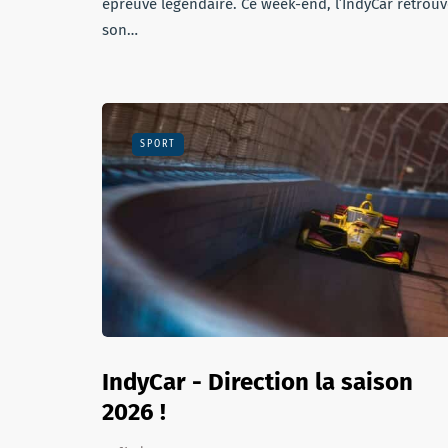
épreuve légendaire. Ce week-end, l’IndyCar retrou
son…
SPORT
IndyCar - Direction la saison
2026 !