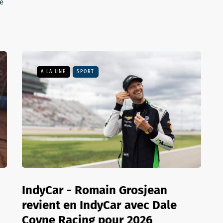
ve
A LA UNE
SPORT
IndyCar - Romain Grosjean
revient en IndyCar avec Dale
Coyne Racing pour 2026