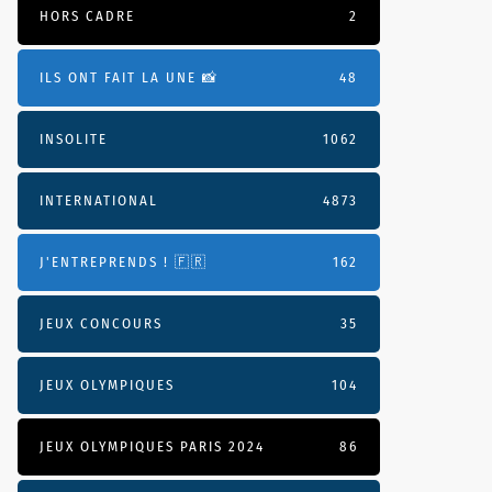
HORS CADRE
2
ILS ONT FAIT LA UNE 📸
48
INSOLITE
1062
INTERNATIONAL
4873
J'ENTREPRENDS ! 🇫🇷
162
JEUX CONCOURS
35
JEUX OLYMPIQUES
104
JEUX OLYMPIQUES PARIS 2024
86