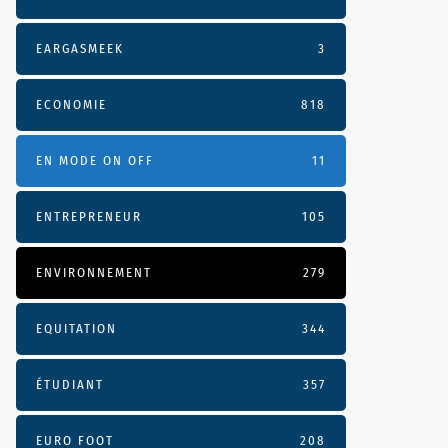
EARGASMEEK
3
ECONOMIE
818
EN MODE ON OFF
11
ENTREPRENEUR
105
ENVIRONNEMENT
279
EQUITATION
344
ÉTUDIANT
357
EURO FOOT
208