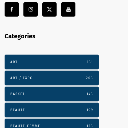
Categories
ART
131
ART / EXPO
203
BASKET
143
BEAUTÉ
199
BEAUTÉ-FEMME
123