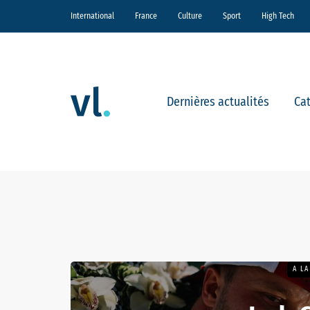
International
France
Culture
Sport
High Tech
Dernières actualités
Ca
A L