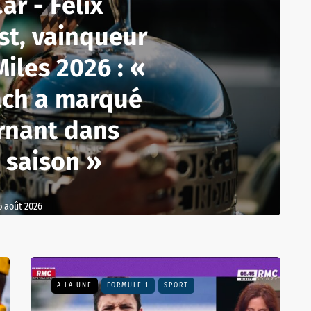
ar - Felix
st, vainqueur
iles 2026 : «
ach a marqué
rnant dans
 saison »
5 août 2026
A LA UNE
FORMULE 1
SPORT