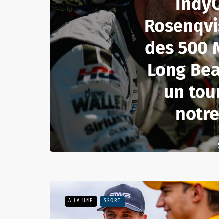
IndyC
Rosenqvi
des 500 M
Long Be
un tou
notre
A LA UNE
SPORT