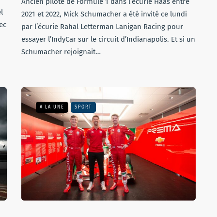
Ancien pilote de Formule 1 dans l’écurie Haas entre
l
2021 et 2022, Mick Schumacher a été invité ce lundi
ec
par l’écurie Rahal Letterman Lanigan Racing pour
essayer l’IndyCar sur le circuit d’Indianapolis. Et si un
Schumacher rejoignait…
A LA UNE
SPORT