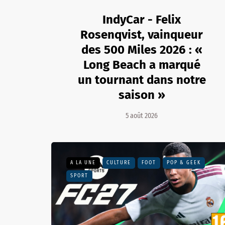
IndyCar - Felix
Rosenqvist, vainqueur
des 500 Miles 2026 : «
Long Beach a marqué
un tournant dans notre
saison »
5 août 2026
A LA UNE
CULTURE
FOOT
POP & GEEK
SPORT