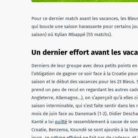
Pour ce dernier match avant les vacances, les Bleu
qui boucle une saison harassante pour certains j
saison) où Kylian Mbappé (55 matchs).
Un dernier effort avant les vac
Derniers de leur groupe avec deux petits points en
l’obligation de gagner ce soir face à la Croatie po
saison et le début des vacances pour les 23 Bleus. S
prend un peu de recul en regardant les autres cado
Angleterre, Allemagne…), on s’aperçoit qu’à elles c
saison interminable, qui s’est faite sentir dans les
mois de juin face au Danemark (1-2), Didier Descha
Kanté a lui
quitté
le rassemblement à cause de son 
Croatie, Benzema, Koundé se sont ajoutés à la lis
jours, ce rythme effréné ne fait pas de cadeaux, et 