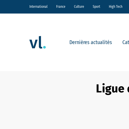
International
France
Culture
Sport
High Tech
Dernières actualités
Ca
Ligue 