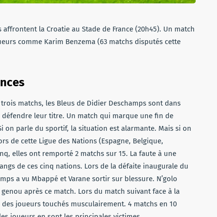
s affrontent la Croatie au Stade de France (20h45). Un match
oueurs comme Karim Benzema (63 matchs disputés cette
ances
 trois matchs, les Bleus de Didier Deschamps sont dans
ur défendre leur titre. Un match qui marque une fin de
i on parle du sportif, la situation est alarmante. Mais si on
rs de cette Ligue des Nations (Espagne, Belgique,
inq, elles ont remporté 2 matchs sur 15. La faute à une
 rangs de ces cinq nations. Lors de la défaite inaugurale du
mps a vu Mbappé et Varane sortir sur blessure. N’golo
genou après ce match. Lors du match suivant face à la
te des joueurs touchés musculairement. 4 matchs en 10
les joueurs en sont les principales victimes.