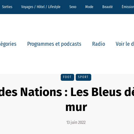
Sorties
Voyages / Hôtel / Lifestyle
Sexo
Mode
Beauté
Émissio
tégories
Programmes et podcasts
Radio
Voir le 
FOOT
SPORT
des Nations : Les Bleus d
mur
13 juin 2022