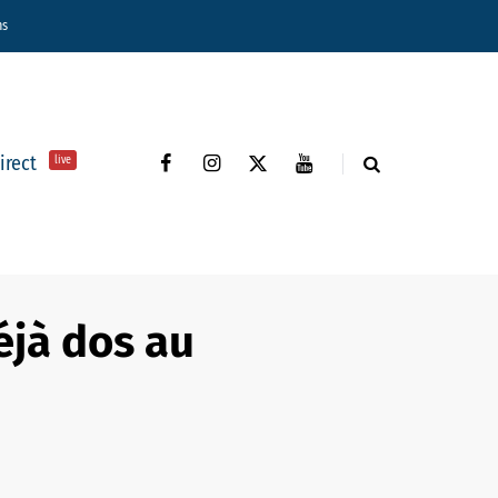
ns
direct
live
éjà dos au