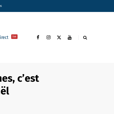
ns
direct
live
es, c’est
aël