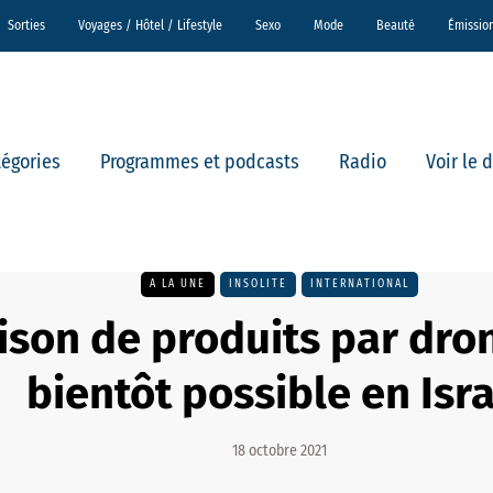
Sorties
Voyages / Hôtel / Lifestyle
Sexo
Mode
Beauté
Émissio
tégories
Programmes et podcasts
Radio
Voir le 
A LA UNE
INSOLITE
INTERNATIONAL
ison de produits par dron
bientôt possible en Isr
18 octobre 2021