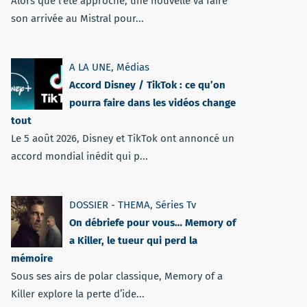
Alors que l'été approche, une nouvelle va faire
son arrivée au Mistral pour...
A LA UNE
,
Médias
Accord Disney / TikTok : ce qu’on
pourra faire dans les vidéos change
tout
Le 5 août 2026, Disney et TikTok ont annoncé un
accord mondial inédit qui p...
DOSSIER - THEMA
,
Séries Tv
On débriefe pour vous… Memory of
a Killer, le tueur qui perd la
mémoire
Sous ses airs de polar classique, Memory of a
Killer explore la perte d’ide...