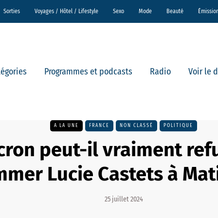
Sorties
Voyages / Hôtel / Lifestyle
Sexo
Mode
Beauté
Émissio
tégories
Programmes et podcasts
Radio
Voir le 
A LA UNE
FRANCE
NON CLASSÉ
POLITIQUE
ron peut-il vraiment ref
mer Lucie Castets à Mat
25 juillet 2024