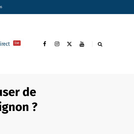
ns
direct
live
user de
ignon ?