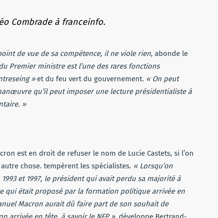
éo Combrade à franceinfo.
point de vue de sa compétence, il ne viole rien
, abonde le
u Premier ministre est l’une des rares fonctions
ntreseing »
et du feu vert du gouvernement.
« On peut
 manœuvre qu’il peut imposer une lecture présidentialiste à
taire. »
on est en droit de refuser le nom de Lucie Castets, si l’on
t autre chose. tempèrent les spécialistes.
« Lorsqu’on
1993 et 1997, le président qui avait perdu sa majorité à
qui était proposé par la formation politique arrivée en
nuel Macron aurait dû faire part de son souhait de
 arrivée en tête, à savoir le NFP »
, développe Bertrand-