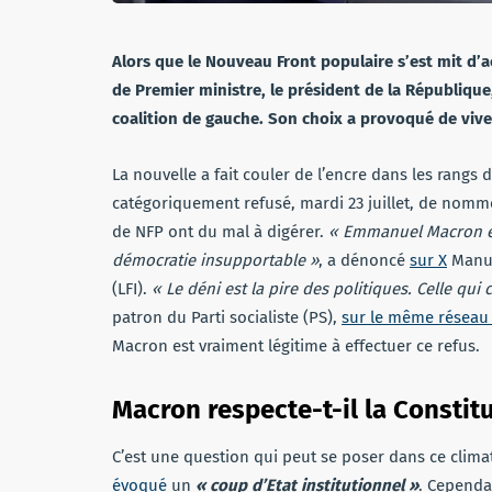
Alors que le Nouveau Front populaire s’est mit d’
de Premier ministre, le président de la Républiqu
coalition de gauche. Son choix a provoqué de vives
La nouvelle a fait couler de l’encre dans les rangs 
catégoriquement refusé, mardi 23 juillet, de nomm
de NFP ont du mal à digérer.
« Emmanuel Macron effa
démocratie insupportable »
, a dénoncé
sur X
Manue
(LFI).
« Le déni est la pire des politiques. Celle qui 
patron du Parti socialiste (PS),
sur le même réseau 
Macron est vraiment légitime à effectuer ce refus.
Macron respecte-t-il la Constit
C’est une question qui peut se poser dans ce cli
évoqué
un
« coup d’Etat institutionnel »
. Cependa