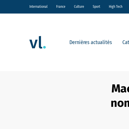
International
France
Culture
Sport
High Tech
Dernières actualités
Ca
Mac
nom