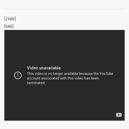
[/tab]
[tab]