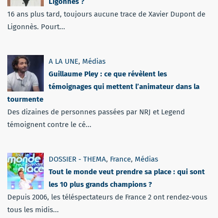
Ligonnès ?
16 ans plus tard, toujours aucune trace de Xavier Dupont de
Ligonnès. Pourt...
A LA UNE
,
Médias
Guillaume Pley : ce que révèlent les
témoignages qui mettent l’animateur dans la
tourmente
Des dizaines de personnes passées par NRJ et Legend
témoignent contre le cé...
DOSSIER - THEMA
,
France
,
Médias
Tout le monde veut prendre sa place : qui sont
les 10 plus grands champions ?
Depuis 2006, les téléspectateurs de France 2 ont rendez-vous
tous les midis...