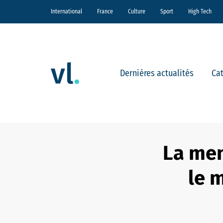
International
France
Culture
Sport
High Tech
Dernières actualités
Ca
La mena
le m