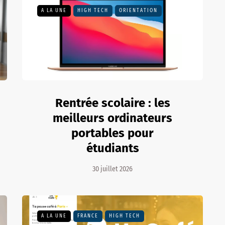
A LA UNE
HIGH TECH
ORIENTATION
Rentrée scolaire : les
meilleurs ordinateurs
portables pour
étudiants
30 juillet 2026
A LA UNE
FRANCE
HIGH TECH