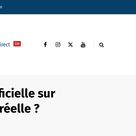
ns
direct
live
icielle sur
réelle ?