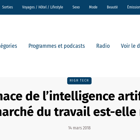
Sorties
Voyages / Hôtel / Lifestyle
Sexo
Mode
Beauté
Émissio
tégories
Programmes et podcasts
Radio
Voir le 
HIGH TECH
ce de l’intelligence artif
arché du travail est-elle 
14 mars 2018