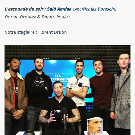
L’escouade du soir :
S
aid
Amdaa
avec
Nicolas Boraschi
,
Dorian Droulez & Dimitri Youla !
Notre stagiaire : Florent Druon