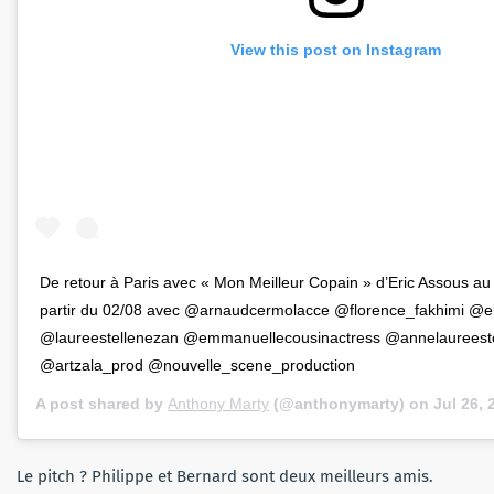
View this post on Instagram
De retour à Paris avec « Mon Meilleur Copain » d’Eric Assous a
partir du 02/08 avec @arnaudcermolacce @florence_fakhimi @e
@laureestellenezan @emmanuellecousinactress @annelaureest
@artzala_prod @nouvelle_scene_production
A post shared by
Anthony Marty
(@anthonymarty) on
Jul 26,
Le pitch ? Philippe et Bernard sont deux meilleurs amis.