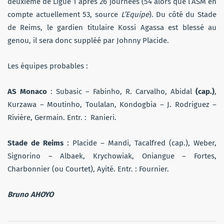
deuxième de Ligue 1 après 26 journées (54 alors que l’ASM en
compte actuellement 53, source
L’Equipe
). Du côté du Stade
de Reims, le gardien titulaire Kossi Agassa est blessé au
genou, il sera donc suppléé par Johnny Placide.
Les équipes probables :
AS Monaco
: Subasic – Fabinho, R. Carvalho, Abidal
(cap.)
,
Kurzawa – Moutinho, Toulalan, Kondogbia – J. Rodriguez –
Rivière, Germain. Entr. : Ranieri.
Stade de Reims
: Placide – Mandi, Tacalfred (cap.), Weber,
Signorino – Albaek, Krychowiak, Oniangue – Fortes,
Charbonnier (ou Courtet), Ayité. Entr. : Fournier.
Bruno AHOYO