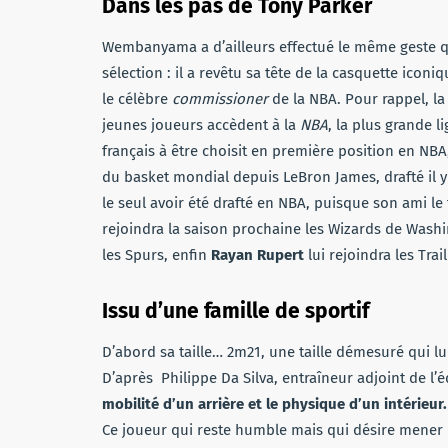
Dans les pas de Tony Parker
Wembanyama a d’ailleurs effectué le même geste qu
sélection : il a revêtu sa tête de la casquette icon
le célèbre
commissioner
de la NBA. Pour rappel, l
jeunes joueurs accèdent à la
NBA
, la plus grande 
français à être choisit en première position en NBA
du basket mondial depuis LeBron James, drafté il y
le seul avoir été drafté en NBA, puisque son ami le
rejoindra la saison prochaine les Wizards de Wash
les Spurs, enfin
Rayan Rupert
lui rejoindra les Trai
Issu d’une famille de sportif
D’abord sa taille… 2m21, une taille démesuré qui lui 
D’après Philippe Da Silva, entraîneur adjoint de l’
mobilité d’un arrière et le physique d’un intérieur.
Ce joueur qui reste humble mais qui désire mener un