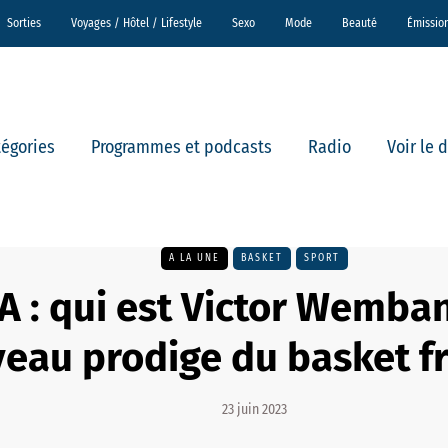
Sorties
Voyages / Hôtel / Lifestyle
Sexo
Mode
Beauté
Émissio
tégories
Programmes et podcasts
Radio
Voir le 
A LA UNE
BASKET
SPORT
A : qui est Victor Wemba
eau prodige du basket fr
23 juin 2023