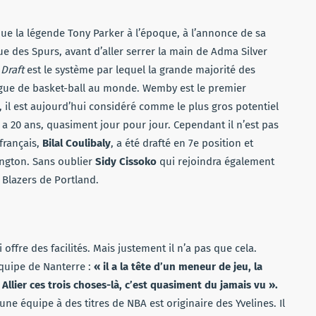
e la légende Tony Parker à l’époque, à l’annonce de sa
ique des Spurs, avant d’aller serrer la main de Adma Silver
a
Draft
est le système par lequel la grande majorité des
ligue de basket-ball au monde. Wemby est le premier
, il est aujourd’hui considéré comme le plus gros potentiel
 a 20 ans, quasiment jour pour jour. Cependant il n’est pas
 français,
Bilal Coulibaly
, a été drafté en 7e position et
ington. Sans oublier
Sidy Cissoko
qui rejoindra également
l Blazers de Portland.
offre des facilités. Mais justement il n’a pas que cela.
équipe de Nanterre :
« il a la tête d’un meneur de jeu, la
 Allier ces trois choses-là, c’est quasiment du jamais vu ».
e équipe à des titres de NBA est originaire des Yvelines. Il