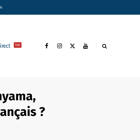
ns
direct
live
nyama,
ançais ?