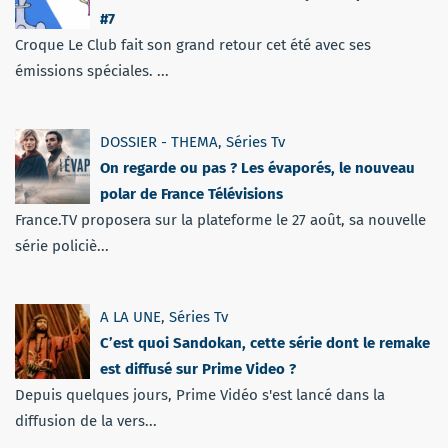
#7
Croque Le Club fait son grand retour cet été avec ses
émissions spéciales. ...
DOSSIER - THEMA
,
Séries Tv
On regarde ou pas ? Les évaporés, le nouveau
polar de France Télévisions
France.TV proposera sur la plateforme le 27 août, sa nouvelle
série policiè...
A LA UNE
,
Séries Tv
C’est quoi Sandokan, cette série dont le remake
est diffusé sur Prime Video ?
Depuis quelques jours, Prime Vidéo s'est lancé dans la
diffusion de la vers...