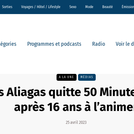
Sorties
Voyages / Hôtel / Lifestyle
Sexo
Mode
Beauté
Émissio
tégories
Programmes et podcasts
Radio
Voir le 
A LA UNE
MÉDIAS
s Aliagas quitte 50 Minut
après 16 ans à l’anime
25 avril 2023