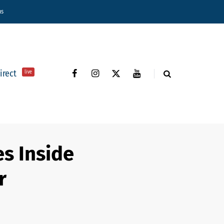
ns
direct
live
es Inside
r