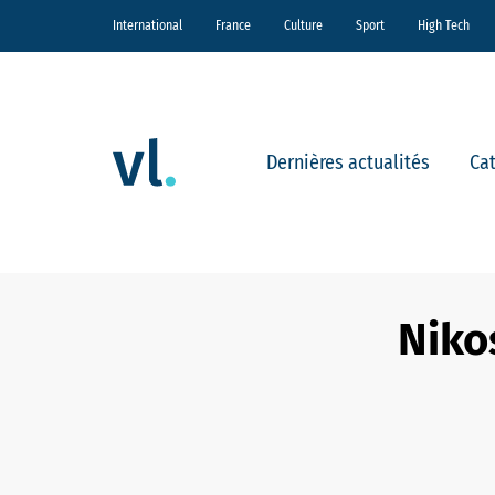
International
France
Culture
Sport
High Tech
Dernières actualités
Ca
Niko