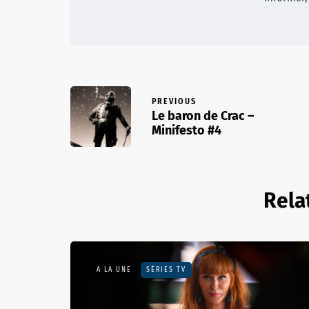
PREVIOUS
Le baron de Crac –
Minifesto #4
Rela
A LA UNE
SÉRIES TV