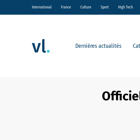
International
France
Culture
Sport
High Tech
Dernières actualités
Ca
Offici