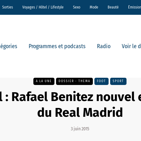
Sorties
Voyages / Hôtel / Lifestyle
Sexo
Mode
Beauté
Émissio
tégories
Programmes et podcasts
Radio
Voir le 
A LA UNE
DOSSIER - THEMA
FOOT
SPORT
el : Rafael Benitez nouvel
du Real Madrid
3 juin 2015