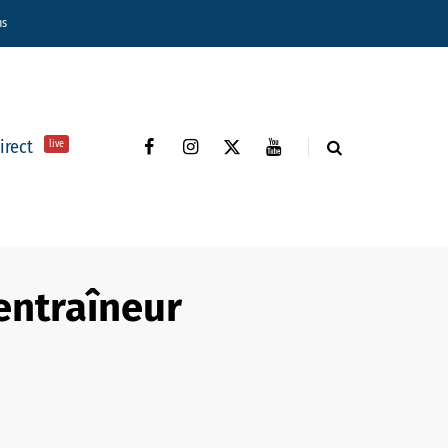
ns
direct
live
 entraîneur