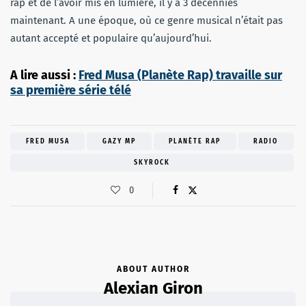
rap et de l’avoir mis en lumière, il y a 3 décennies
maintenant. A une époque, où ce genre musical n’était pas
autant accepté et populaire qu’aujourd’hui.
A lire aussi :
Fred Musa (Planète Rap) travaille sur
sa première série télé
FRED MUSA
GAZY MP
PLANÈTE RAP
RADIO
SKYROCK
0
ABOUT AUTHOR
Alexian Giron