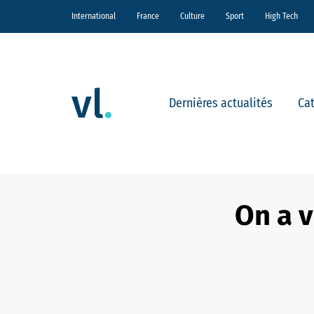
International
France
Culture
Sport
High Tech
Dernières actualités
Ca
On a v