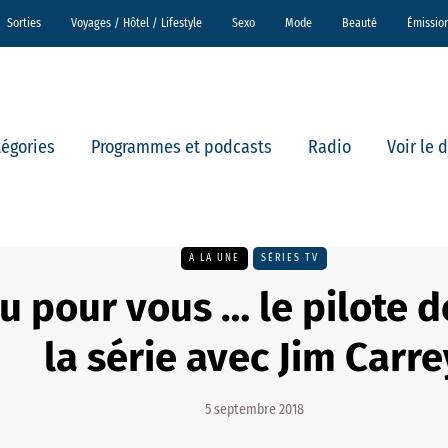
Sorties
Voyages / Hôtel / Lifestyle
Sexo
Mode
Beauté
Émissio
tégories
Programmes et podcasts
Radio
Voir le 
A LA UNE
SÉRIES TV
u pour vous … le pilote d
la série avec Jim Carre
5 septembre 2018