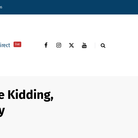
ns
direct
live
e Kidding,
y