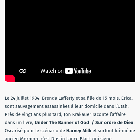
Le 24 juillet 1984, Brenda Lafferty et sa fille de 15 mois, Erica,
sont sauvagement assassinées à leur domicile dans l’Utah.
Près de vingt ans plus tard, Jon Krakauer raconte l’affaire
dans un livre,
Under The Banner of God / Sur ordre de Dieu
.
Oscarisé pour le scénario de
Harvey Milk
et surtout lui-même
ancien Mormon, c’est Dustin Lance Black qui signe