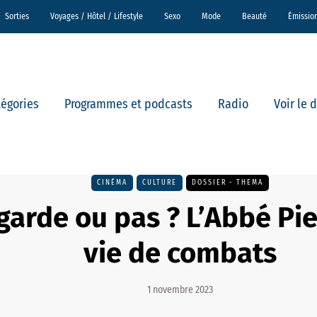
Sorties
Voyages / Hôtel / Lifestyle
Sexo
Mode
Beauté
Émissio
tégories
Programmes et podcasts
Radio
Voir le 
CINÉMA
CULTURE
DOSSIER - THEMA
garde ou pas ? L’Abbé Pie
vie de combats
1 novembre 2023