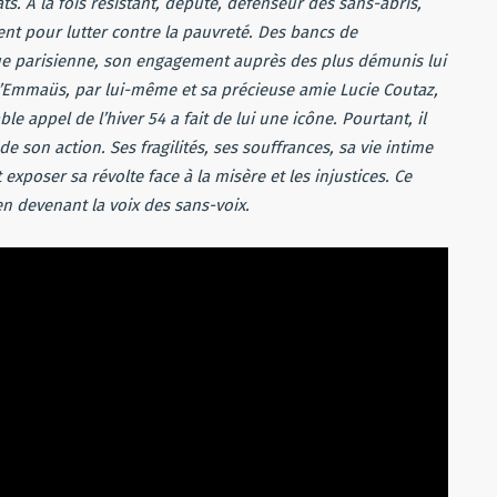
s. À la fois résistant, député, défenseur des sans-abris,
ent pour lutter contre la pauvreté. Des bancs de
eue parisienne, son engagement auprès des plus démunis lui
’Emmaüs, par lui-même et sa précieuse amie Lucie Coutaz,
e appel de l’hiver 54 a fait de lui une icône. Pourtant, il
de son action. Ses fragilités, ses souffrances, sa vie intime
exposer sa révolte face à la misère et les injustices. Ce
en devenant la voix des sans-voix.