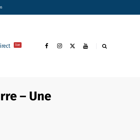
ns
direct
live
rre – Une