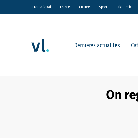
International
France
Culture
Sport
High Tech
Dernières actualités
Ca
On re