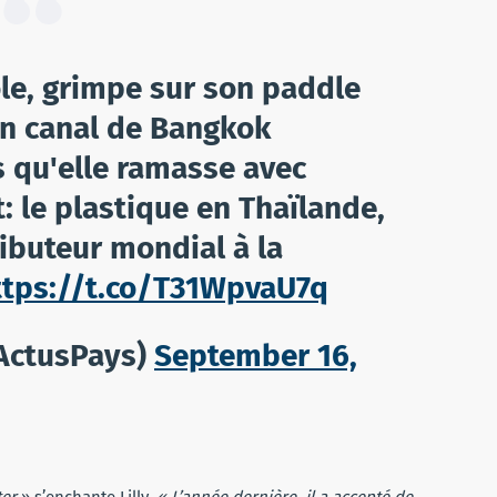
cole, grimpe sur son paddle
un canal de Bangkok
s qu'elle ramasse avec
 le plastique en Thaïlande,
ibuteur mondial à la
ttps://t.co/T31WpvaU7q
@ActusPays)
September 16,
ter
» s’enchante Lilly.
« L’année dernière, il a accepté de