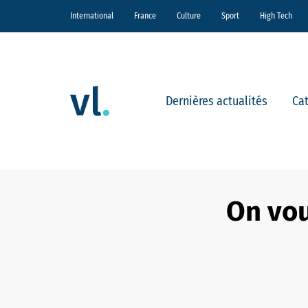
International
France
Culture
Sport
High Tech
Dernières actualités
Ca
On vou