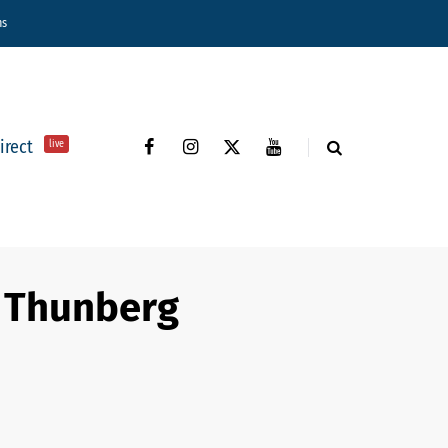
ns
direct
live
a Thunberg