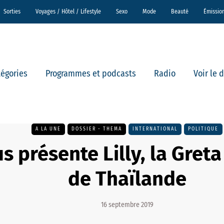
Sorties
Voyages / Hôtel / Lifestyle
Sexo
Mode
Beauté
Émissio
tégories
Programmes et podcasts
Radio
Voir le 
A LA UNE
DOSSIER - THEMA
INTERNATIONAL
POLITIQUE
s présente Lilly, la Gret
de Thaïlande
16 septembre 2019