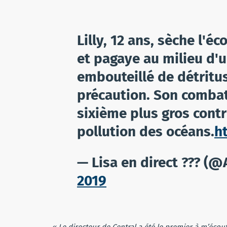
Lilly, 12 ans, sèche l'é
et pagaye au milieu d'
embouteillé de détritu
précaution. Son combat:
sixième plus gros contr
pollution des océans.
h
— Lisa en direct ??? (
2019
« Le directeur de Central a été le premier à m’écou