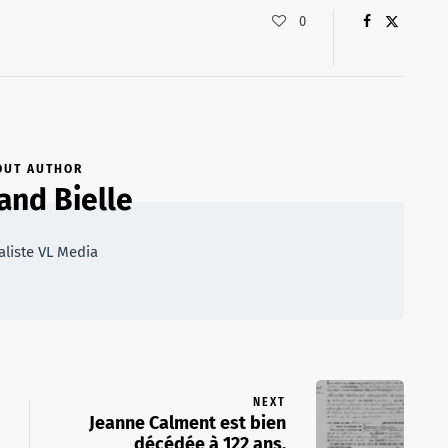
0
OUT AUTHOR
and Bielle
aliste VL Media
NEXT
Jeanne Calment est bien
décédée à 122 ans.