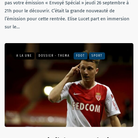
pas votre émission « Envoyé Spécial » jeudi 26 septembre à
21h pour le découvrir. C’était la grande nouveauté de
l’émission pour cette rentrée. Elise Lucet part en immersion
sur le…
A LA UNE
DOSSIER - THEMA
FOOT
SPORT