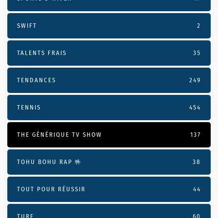
SWIFT
2
TALENTS FRAIS
35
TENDANCES
249
TENNIS
454
THE GÉNÉRIQUE TV SHOW
137
TOHU BOHU RAP 🤟
38
TOUT POUR RÉUSSIR
44
TURF
60