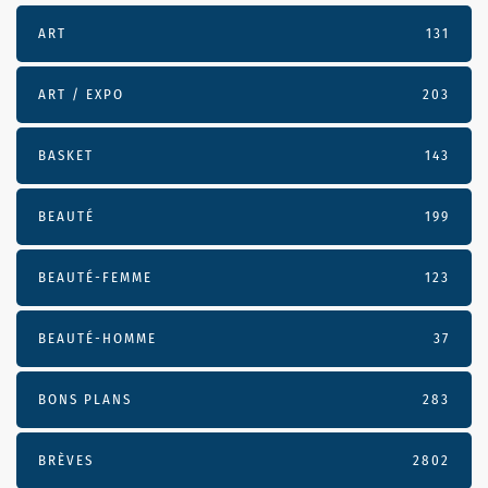
ART
131
ART / EXPO
203
BASKET
143
BEAUTÉ
199
BEAUTÉ-FEMME
123
BEAUTÉ-HOMME
37
BONS PLANS
283
BRÈVES
2802