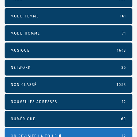
MODE-FEMME
161
MODE-HOMME
71
MUSIQUE
1643
NETWORK
35
NON CLASSÉ
1053
NOUVELLES ADRESSES
12
NUMÉRIQUE
60
ON REVISITE LA TOILE 🖥️
12