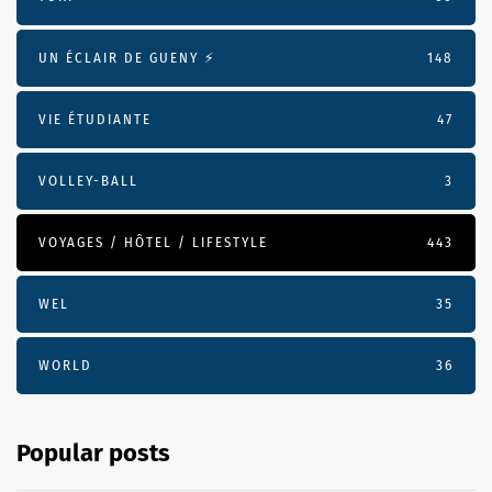
UN ÉCLAIR DE GUENY ⚡️
148
VIE ÉTUDIANTE
47
VOLLEY-BALL
3
VOYAGES / HÔTEL / LIFESTYLE
443
WEL
35
WORLD
36
Popular posts