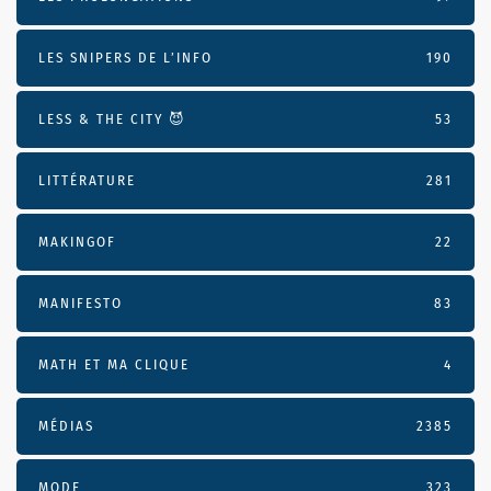
LES SNIPERS DE L’INFO
190
LESS & THE CITY 😈
53
LITTÉRATURE
281
MAKINGOF
22
MANIFESTO
83
MATH ET MA CLIQUE
4
MÉDIAS
2385
MODE
323