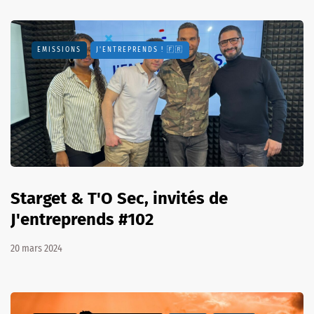
EMISSIONS
J'ENTREPRENDS ! 🇫🇷
Starget & T'O Sec, invités de
J'entreprends #102
20 mars 2024