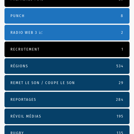
PUNCH
8
RADIO WEB 3 📈
2
RECRUTEMENT
1
RÉGIONS
534
REMET LE SON / COUPE LE SON
29
REPORTAGES
284
RÉVEIL MÉDIAS
195
RUGBY
135